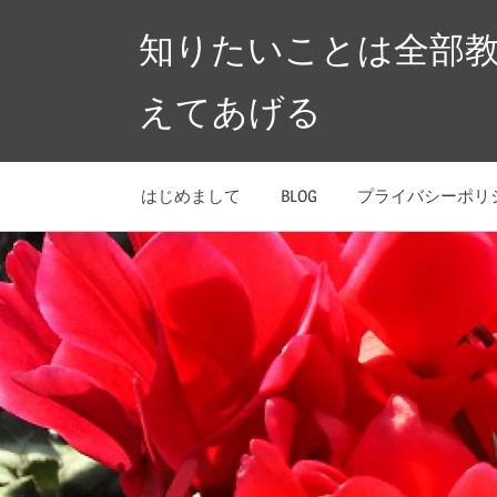
コ
知りたいことは全部
ン
テ
えてあげる
ン
ツ
へ
はじめまして
BLOG
プライバシーポリ
ス
キ
ッ
プ