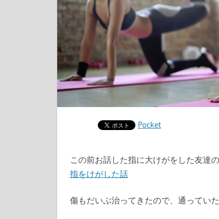
Pocket
この前お話した指に大けがをした友達
指をけがした話
傷もだいぶ治ってきたので、通ってい