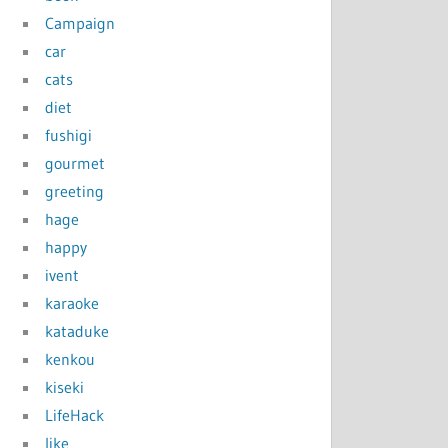
Campaign
car
cats
diet
fushigi
gourmet
greeting
hage
happy
ivent
karaoke
kataduke
kenkou
kiseki
LifeHack
like