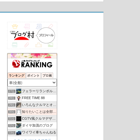
黄輪雑貨本店 新館
23位
狼の皮を被った羊 | すこしずつ挑戦してみよう
24位
ランキング
ポイント
ブロ画
マスター代行運転 ますたーの徒然日記
25位
我が人生に悔いなし
26位
フェラーリランボルギーニニュース
27位
FREE TIME 88
28位
いろんなクルマとオレ物語
29位
知りたいことは全部教えてあげる
30位
CGTV風クルマデザイン放談
31位
ダイヤ加茂のブログ
32位
ワイワイ車ちゃんねる
33位
リースナブル 評判は？
34位