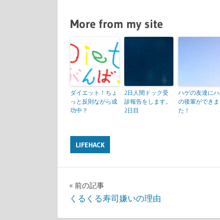
More from my site
ダイエット！ちょ
2日人間ドック受
ハゲの友達にハ
っと反則ながら成
診報告をします。
の後輩ができま
功中？
2日目
た！
LIFEHACK
前の記事
投
くるくる寿司嫌いの理由
稿