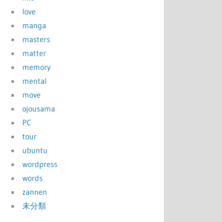
love
manga
masters
matter
memory
mental
move
ojousama
PC
tour
ubuntu
wordpress
words
zannen
未分類