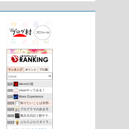
放射能の暇人の暇なブログ
3位
Ubuntu初心者向け情報サイト
4位
ランキング
ポイント
ブロ画
Linux (old) Newbies
5位
Psychoco Laboratory
6位
falconの道
7位
Linuxやってみる！
8位
Moes Experience
9位
知りたいことは全部教えてあげる
10位
プログラマの歩き方
11位
無次元日記 | 脱サラ、転職、副収入のためのブログ
12位
ぶらりぶらりタイランド
13位
Salon de Astronomy（星空を楽しむ部屋）
14位