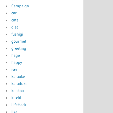
Campaign
car
cats
diet
fushigi
gourmet
greeting
hage
happy
ivent
karaoke
kataduke
kenkou
kiseki
LifeHack
like