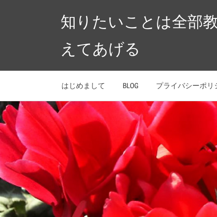
コ
知りたいことは全部
ン
テ
えてあげる
ン
ツ
へ
はじめまして
BLOG
プライバシーポリ
ス
キ
ッ
プ