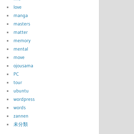
love
manga
masters
matter
memory
mental
move
ojousama
PC
tour
ubuntu
wordpress
words
zannen
未分類