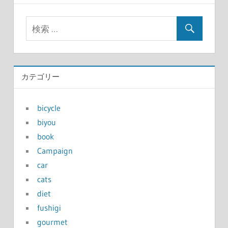
カテゴリー
bicycle
biyou
book
Campaign
car
cats
diet
fushigi
gourmet