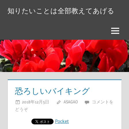
コ
知りたいことは全部教えてあげる
ン
テ
ン
メ
ツ
ニ
へ
ュ
ス
ー
キ
ッ
プ
恐ろしいバイキング
2018年12月5日
ASAGAO
コメントを
どうぞ
Pocket