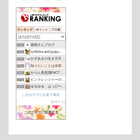
陽あたり良好
8位
A Sky Blue Diary〜想いをかたちに〜
9位
ランキング
ポイント
ブロ画
仄香と自然の言葉達
10位
ビーグルはなちゃんと５０代夫婦の平凡な生活
11位
維桜さんブログ
12位
sy0k0ra and jyujyu and AI
13位
かずあきの生き方不器用な そんな男の日常☆
14位
知りたいことは全部教えてあげる
15位
かりん美意識FACTORY
16位
ピンクレンジャーのまめつぶ
17位
ゆるゆる はっぴ〜ライフ
18位
この子変わった趣味の持ち主だから…
19位
このカテゴリを全て表示
犬と虎の成長日記
20位
参加する
忙しくてもガンバブログ！
21位
このブログに投票する
ムーミンはカバじゃない
22位