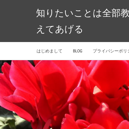
コ
知りたいことは全部
ン
テ
えてあげる
ン
ツ
へ
はじめまして
BLOG
プライバシーポリ
ス
キ
ッ
プ