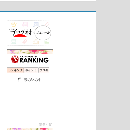
ランキング
ポイント
ブロ画
片想い10年ロック
1位
TRUE ATTRACTION
2位
彼女の作り方【社会人向け】
3位
男社会を生き抜く独身OLの日記
4位
知りたいことは全部教えてあげる
5位
彼からの告白を引き出すために必要な恋愛戦略
6位
恋愛心理のブログちゃーん
7位
薄毛の国の美月姫
8位
女心・女性の本音・女性の気持ち
9位