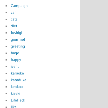
Campaign
car
cats
diet
fushigi
gourmet
greeting
hage
happy
ivent
karaoke
kataduke
kenkou
kiseki
LifeHack
like