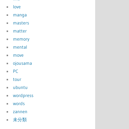
love
manga
masters
matter
memory
mental
move
ojousama
PC
tour
ubuntu
wordpress
words
zannen
未分類