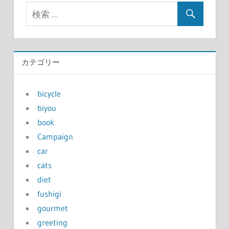
カテゴリー
bicycle
biyou
book
Campaign
car
cats
diet
fushigi
gourmet
greeting