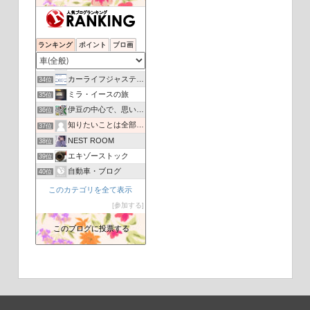
いろんなクルマとオレ物語
30位
ワイワイ車ちゃんねる
31位
ランキング
ポイント
ブロ画
目指せ！自動車整備士アカデミー
32位
リースナブル 評判は？
33位
カーライフジャスティス
34位
ミラ・イースの旅
35位
伊豆の中心で、思いをさけぶ
36位
知りたいことは全部教えてあげる
37位
NEST ROOM
38位
エキゾーストック
39位
自動車・ブログ
40位
あやこ☆ブログ
41位
このカテゴリを全て表示
〜とりあえず免許〜
42位
参加する
SIGHT LINES
43位
このブログに投票する
（月極）TSパーキング／牛田新町3丁目
44位