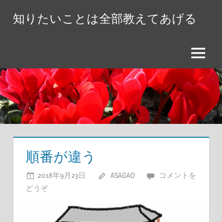
コ
知りたいことは全部教えてあげる
ン
テ
ン
メ
ツ
ニ
へ
ュ
ス
ー
キ
ッ
プ
順番が違う
2018年9月23日
ASAGAO
コメントを
どうぞ