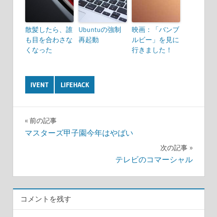
散髪したら、誰
Ubuntuの強制
映画：「バンブ
も目を合わさな
再起動
ルビー」を見に
くなった
行きました！
IVENT
LIFEHACK
前の記事
投
マスターズ甲子園今年はやばい
次の記事
稿
テレビのコマーシャル
ナ
ビ
コメントを残す
ゲ