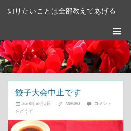
コ
知りたいことは全部教えてあげる
ン
テ
ン
メ
ツ
ニ
へ
ュ
ス
ー
キ
ッ
プ
餃子大会中止です
2018年10月4日
ASAGAO
コメント
をどうぞ