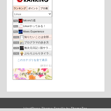
Ubuntu初心者向け情報サイト
4位
ランキング
ポイント
ブロ画
Linux (old) Newbies
5位
Psychoco Laboratory
6位
falconの道
7位
Linuxやってみる！
8位
Moes Experience
9位
知りたいことは全部教えてあげる
10位
プログラマの歩き方
11位
無次元日記 | 脱サラ、転職、副収入のためのブログ
12位
ぶらりぶらりタイランド
13位
Salon de Astronomy（星空を楽しむ部屋）
14位
このカテゴリを全て表示
ほぷぅのＰＣまとめ
15位
参加する
ウラの裏
16位
このブログに投票する
WordPress on LAMPサーバー
17位
WordPress Theme: Treville by
ThemeZee
.