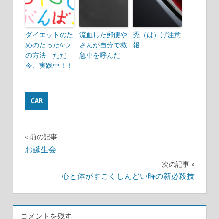
ダイエットのた
流血した郵便や
禿（は）げ注意
めのたった4つ
さんが自分で救
報
の方法 ただ
急車を呼んだ
今、実践中！！
CAR
前の記事
投
お誕生会
次の記事
稿
心と体がすごくしんどい時の新必殺技
ナ
ビ
コメントを残す