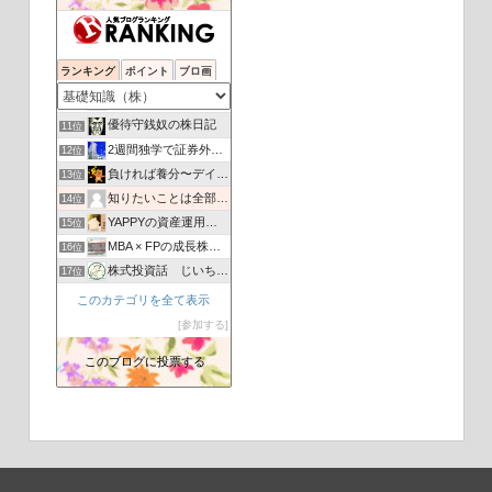
まさまる37のでいすいんぐとれーど
7位
The second half of life(人生後半戦）
8位
ランキング
ポイント
ブロ画
株・初心者におすすめ動画まとめ | 株の初心者向けにおすす…
9位
初心者が投資で大儲けを目指すブログ！
10位
優待守銭奴の株日記
11位
2週間独学で証券外務員試験1種に合格体験ブログ
12位
負ければ養分〜デイトレ後悔日誌
13位
知りたいことは全部教えてあげる
14位
YAPPYの資産運用相談室ー初心者のための海外投資応援ブログ
15位
MBA × FPの成長株発掘法
16位
株式投資話 じいちゃんの縁側 株で失敗する前に読むブログ
17位
INVESTMENT COMPASS
18位
このカテゴリを全て表示
株初心者オススメの心得
19位
参加する
初めての株投資、こんなに簡単！1年で100万損したから解る株
20位
このブログに投票する
60代いいことあるかな？
21位