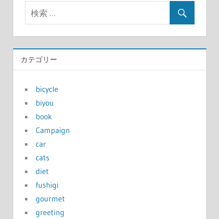
カテゴリー
bicycle
biyou
book
Campaign
car
cats
diet
fushigi
gourmet
greeting