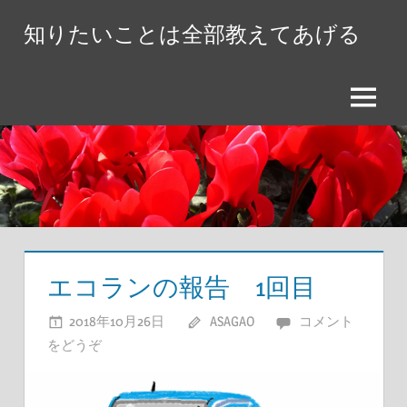
コ
知りたいことは全部教えてあげる
ン
テ
ン
メ
ツ
ニ
へ
ュ
ス
ー
キ
ッ
プ
エコランの報告 1回目
2018年10月26日
ASAGAO
コメント
をどうぞ