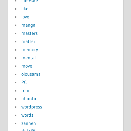
LifeHack
like
love
manga
masters
matter
memory
mental
move
ojousama
PC
tour
ubuntu
wordpress
words
zannen