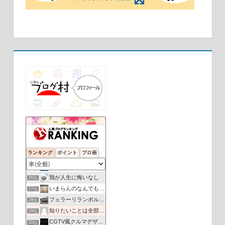
しろいるかのかふぇてりあ
22位
マスター代行運転 ますたーの徒然日記
23位
ランキング
ポイント
ブロ画
岡山ジャンク倶楽部
24位
黄輪雑貨本店 新館
25位
我が人生に悔いなし
26位
いまらんのなんでも日記
27位
フェラーリランボルギーニニュース
28位
知りたいことは全部教えてあげる
29位
CGTV風クルマデザイン放談
30位