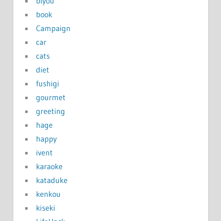
biyou
book
Campaign
car
cats
diet
fushigi
gourmet
greeting
hage
happy
ivent
karaoke
kataduke
kenkou
kiseki