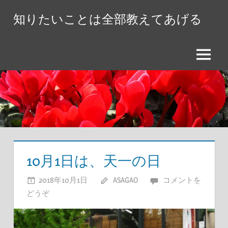
コ
知りたいことは全部教えてあげる
ン
テ
ン
メ
ツ
ニ
へ
ュ
ス
ー
キ
ッ
プ
10月1日は、天一の日
2018年10月1日
ASAGAO
コメントを
どうぞ