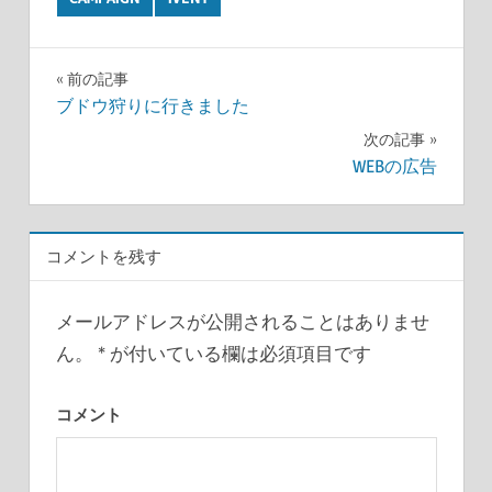
前の記事
投
ブドウ狩りに行きました
次の記事
稿
WEBの広告
ナ
ビ
コメントを残す
ゲ
ー
メールアドレスが公開されることはありませ
ん。
*
が付いている欄は必須項目です
シ
ョ
コメント
ン