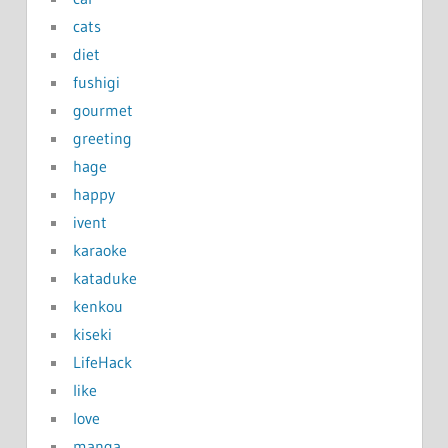
cats
diet
fushigi
gourmet
greeting
hage
happy
ivent
karaoke
kataduke
kenkou
kiseki
LifeHack
like
love
manga