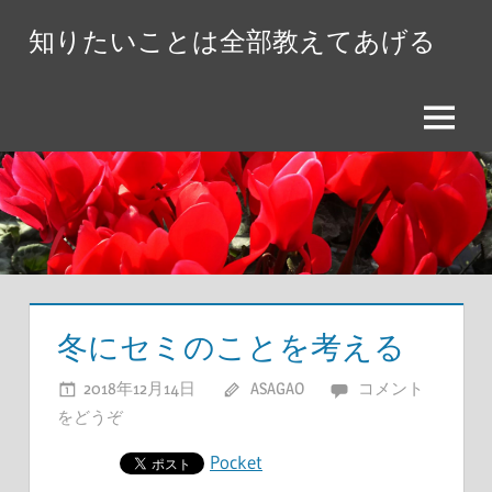
コ
知りたいことは全部教えてあげる
ン
テ
ン
メ
ツ
ニ
へ
ュ
ス
ー
キ
ッ
プ
冬にセミのことを考える
2018年12月14日
ASAGAO
コメント
をどうぞ
Pocket