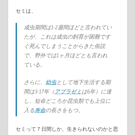
セミは、
成虫期間は1-2週間ほどと言われてい
たが、これは成虫の飼育が困難です
ぐ死んでしまうことからきた俗説
で、野外では1ヶ月ほどとも言われ
ている
。
さらに、
幼虫
として地下生活する期
間は3-17年（
アブラゼミ
は6年）に達
し、短命どころか昆虫類でも上位に
入る
寿命
の長さをもつ。
セミって７日間しか、生きられないのかと思