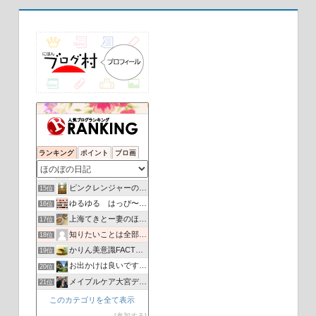
仄香と自然の言葉達
11位
維桜さんブログ
12位
ランキング
ポイント
ブロ画
sy0k0ra and jyujyu and AI
13位
かずあきの生き方不器用な そんな男の日常☆
14位
ピンクレンジャーのまめつぶ
15位
ゆるゆる はっぴ〜ライフ
16位
上海てきとー妻のほんわかブログ
17位
知りたいことは全部教えてあげる
18位
かりん美意識FACTORY
19位
お出かけは良いですよ！
20位
メイプルケア大宮デイサービス
21位
まめしば紅
22位
このカテゴリを全て表示
あっきーの自由で変なブログ
23位
参加する