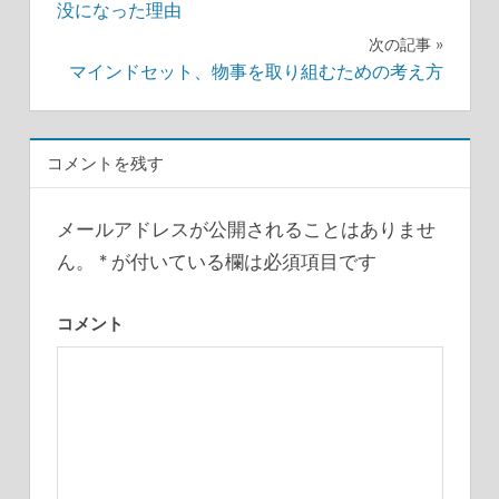
投
没になった理由
次の記事
稿
マインドセット、物事を取り組むための考え方
ナ
ビ
コメントを残す
ゲ
ー
メールアドレスが公開されることはありませ
ん。
*
が付いている欄は必須項目です
シ
ョ
コメント
ン