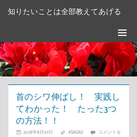
コ
知りたいことは全部教えてあげる
ン
テ
ン
メ
ツ
ニ
へ
ュ
ス
ー
キ
ッ
プ
首のシワ伸ばし！ 実践し
てわかった！ たった3つ
の方法！！
2018年8月27日
ASAGAO
コメントを