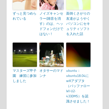
ずっと見つめら
ノイズキャンセ
面倒くさがりの
れている
ラー(雑音を消
友達がようやく
す）のは、ヘッ
パソコンにセキ
ドフォンだけで
ュリティソフト
はない！
を入れた話
マスターズ甲子
オタサーのマド
ubuntu：
園 練習に参加
ンナ
ubuntu18.04に
しました
wifiアダプタ
（バッファロー
WI-U2-
433DMS）を認
識させました！