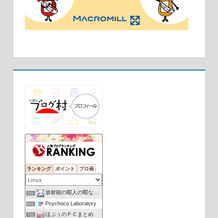
Linuxとはな
1位
Linux (old) Newbies
2位
ランキング
ポイント
ブロ画
アジアの片隅から
3位
Ubuntu初心者向け情報サイト
4位
放射能の暇人の暇なブログ
5位
Psychoco Laboratory
6位
ほぷぅのＰＣまとめ
7位