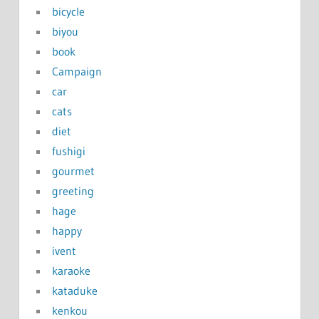
bicycle
biyou
book
Campaign
car
cats
diet
fushigi
gourmet
greeting
hage
happy
ivent
karaoke
kataduke
kenkou