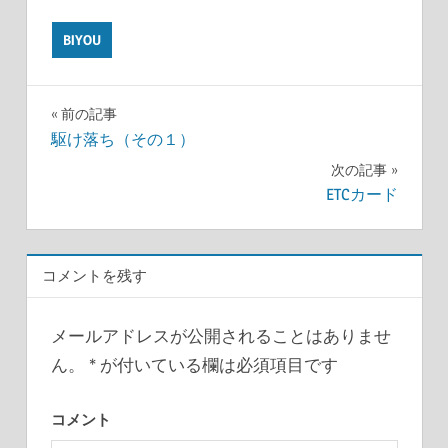
BIYOU
前の記事
投
駆け落ち（その１）
次の記事
稿
ETCカード
ナ
ビ
コメントを残す
ゲ
ー
メールアドレスが公開されることはありませ
ん。
*
が付いている欄は必須項目です
シ
ョ
コメント