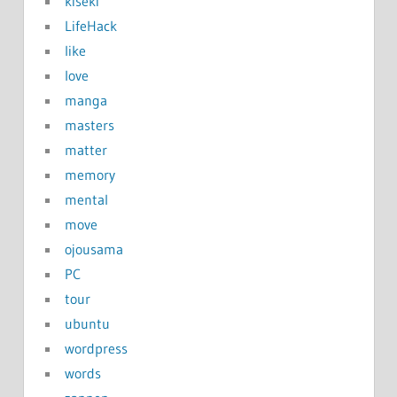
kiseki
LifeHack
like
love
manga
masters
matter
memory
mental
move
ojousama
PC
tour
ubuntu
wordpress
words