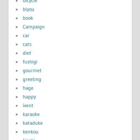
bicycle
biyou
book
Campaign
car
cats
diet
fushigi
gourmet
greeting
hage
happy
ivent
karaoke
kataduke
kenkou