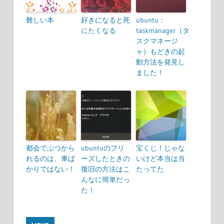
難しい本
好きになると死
ubuntu：
にたくなる
taskmanager（タ
スクマネージ
ャ）もどきの起
動方法を発見し
ました！
都会でぶつから
ubuntuのフリ
宝くじ！じゃな
れるのは、車ば
ーズしたときの
いけど本当は当
かりではない！
復旧の方法はこ
たってた
んなに簡単だっ
た！