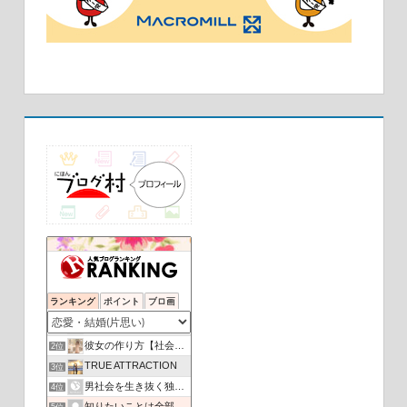
ランキング
ポイント
ブロ画
片想い10年ロック
1位
彼女の作り方【社会人向け】
2位
TRUE ATTRACTION
3位
男社会を生き抜く独身OLの日記
4位
知りたいことは全部教えてあげる
5位