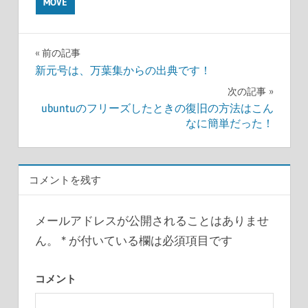
MOVE
前の記事
投
新元号は、万葉集からの出典です！
次の記事
稿
ubuntuのフリーズしたときの復旧の方法はこん
ナ
なに簡単だった！
ビ
ゲ
コメントを残す
ー
メールアドレスが公開されることはありませ
シ
ん。
*
が付いている欄は必須項目です
ョ
コメント
ン