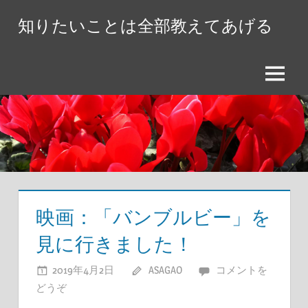
コ
知りたいことは全部教えてあげる
ン
テ
ン
メ
ツ
ニ
へ
ュ
ス
ー
キ
ッ
プ
映画：「バンブルビー」を
見に行きました！
2019年4月2日
ASAGAO
コメントを
どうぞ