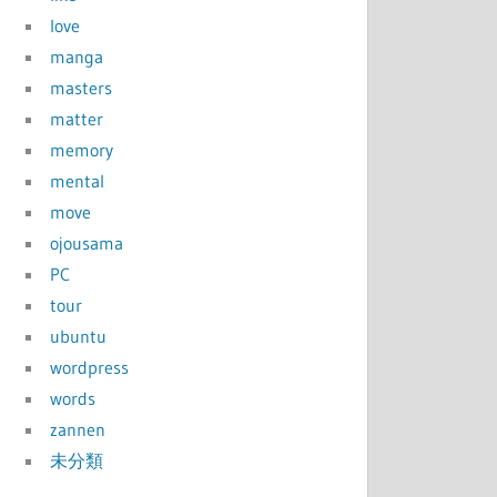
love
manga
masters
matter
memory
mental
move
ojousama
PC
tour
ubuntu
wordpress
words
zannen
未分類