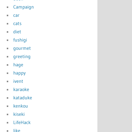
Campaign
car
cats
diet
fushigi
gourmet
greeting
hage
happy
ivent
karaoke
kataduke
kenkou
kiseki
LifeHack
like