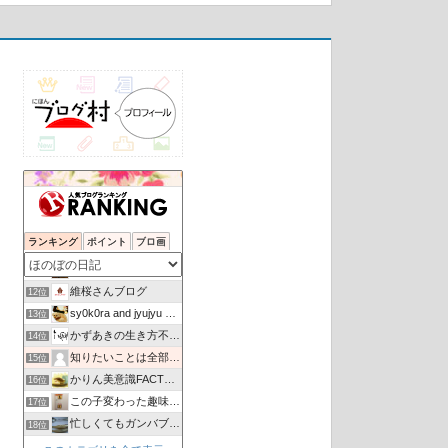
陽あたり良好
8位
A Sky Blue Diary〜想いをかたちに〜
9位
ランキング
ポイント
ブロ画
仄香と自然の言葉達
10位
ビーグルはなちゃんと５０代夫婦の平凡な生活
11位
維桜さんブログ
12位
sy0k0ra and jyujyu and AI
13位
かずあきの生き方不器用な そんな男の日常☆
14位
知りたいことは全部教えてあげる
15位
かりん美意識FACTORY
16位
この子変わった趣味の持ち主だから…
17位
忙しくてもガンバブログ！
18位
犬と虎の成長日記
19位