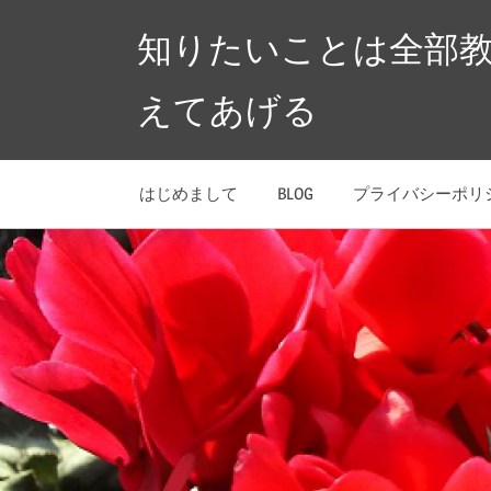
コ
知りたいことは全部
ン
テ
えてあげる
ン
ツ
へ
はじめまして
BLOG
プライバシーポリ
ス
キ
ッ
プ