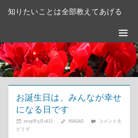
コ
知りたいことは全部教えてあげる
ン
テ
ン
メ
ツ
ニ
へ
ュ
ス
ー
キ
ッ
プ
お誕生日は、みんなが幸せ
になる日です
2019年3月16日
ASAGAO
コメントを
どうぞ