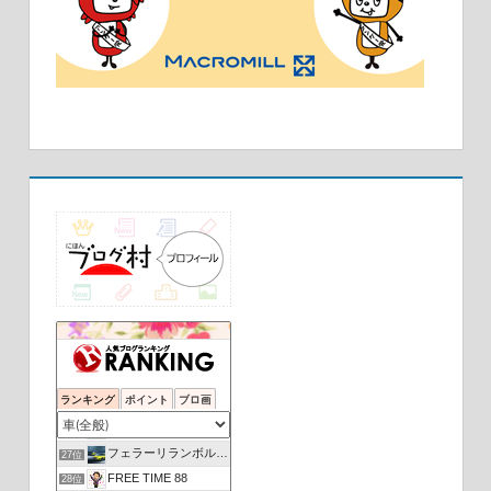
黄輪雑貨本店 新館
23位
狼の皮を被った羊 | すこしずつ挑戦してみよう
24位
ランキング
ポイント
ブロ画
マスター代行運転 ますたーの徒然日記
25位
我が人生に悔いなし
26位
フェラーリランボルギーニニュース
27位
FREE TIME 88
28位